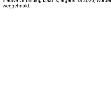
nieuwe verbinding klaar is, ergens na 2020) worde
weggehaald...